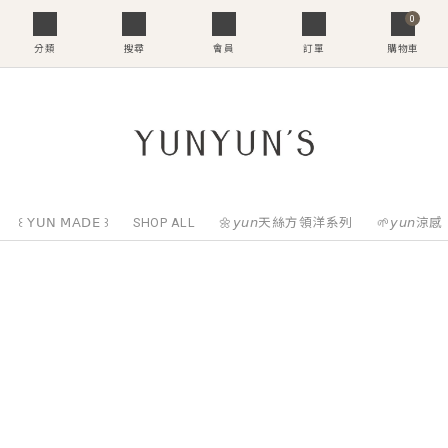
0
分類
搜尋
會員
訂單
購物車
꒰ 𝖸𝖴𝖭 𝖬𝖠𝖣𝖤 ꒱
SHOP ALL
🌼𝘺𝘶𝘯天絲方領洋系列
🌱𝘺𝘶𝘯