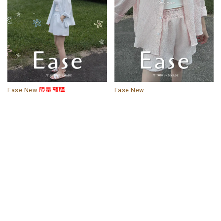
Ease New
限量預購
Ease New
湖水藍｜YUN新版本!抗皺夏季襯
草莓奶昔｜YUN新版本!抗皺夏季
衫+短褲套裝(成套販售)
襯衫+短褲套裝(成套販售)
998
899
998
899