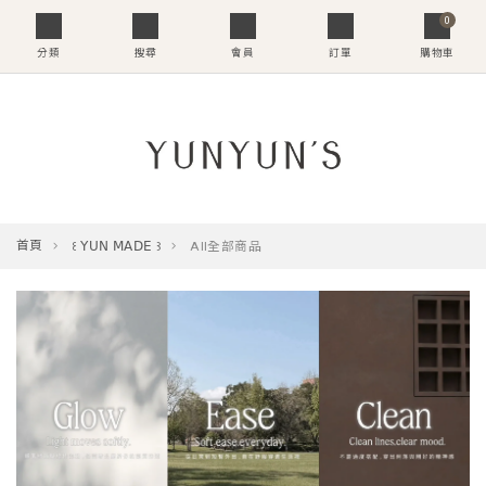
0
分類
搜尋
會員
訂單
購物車
首頁
꒰ 𝖸𝖴𝖭 𝖬𝖠𝖣𝖤 ꒱
All全部商品