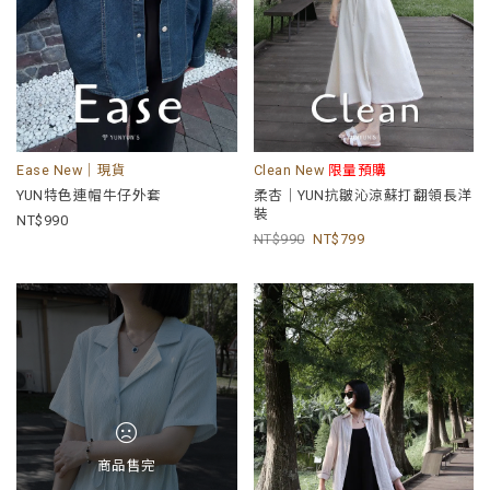
Ease New｜現貨
Clean New
限量預購
YUN特色連帽牛仔外套
柔杏｜YUN抗皺沁涼蘇打翻領長洋
裝
990
990
799
商品售完