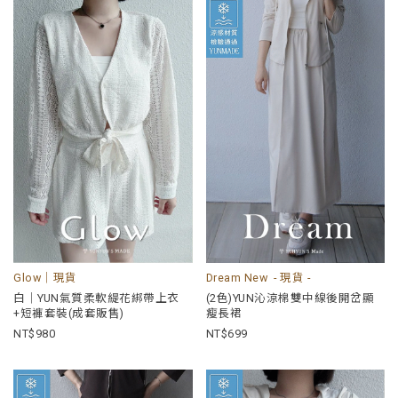
Glow｜現貨
Dream New - 現貨 -
白｜YUN氣質柔軟緹花綁帶上衣
(2色)YUN沁涼棉雙中線後開岔顯
+短褲套裝(成套販售)
瘦長裙
980
699