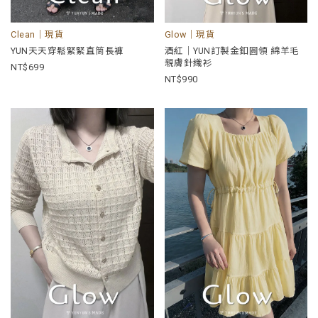
Clean｜現貨
Glow｜現貨
YUN天天穿鬆緊緊直筒長褲
酒紅｜YUN訂製金釦圓領 綿羊毛
親膚針織衫
699
990