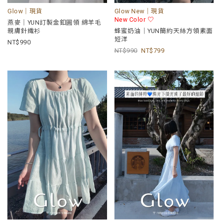
Glow｜現貨
Glow New｜現貨
New Color ♡
燕麥｜YUN訂製金釦圓領 綿羊毛
親膚針織衫
蜂蜜奶油｜YUN簡約天絲方領素面
短洋
990
990
799