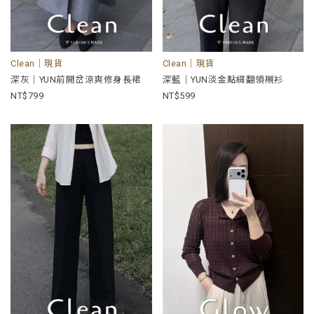
Clean｜現貨
Clean｜現貨
深灰｜YUN前開岔涼爽修身長裙
深藍｜YUN淡金點綴翻領襯衫
799
599