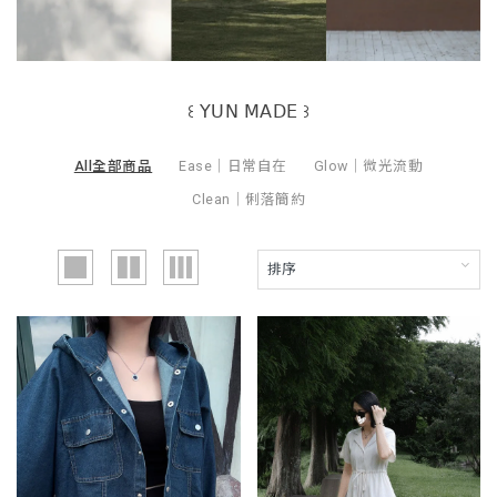
꒰ 𝖸𝖴𝖭 𝖬𝖠𝖣𝖤 ꒱
All全部商品
Ease｜日常自在
Glow｜微光流動
Clean｜俐落簡約