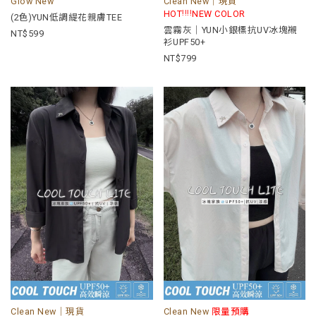
Glow New
Clean New｜現貨
ᵎᵎᵎᵎ
HOT
NEW COLOR
(2色)YUN低調緹花親膚TEE
雲霧灰｜YUN小銀標抗UV冰塊襯
599
衫UPF50+
799
Clean New｜現貨
Clean New
限量預購