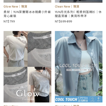
Glow New｜現貨
Clean New｜現貨
柔粉｜YUN萊賽爾冰冰親膚小外套
YUN月光系列☾輕柔俐落襯衫｜休
背心套裝
閒直筒褲｜美背吊帶洋
799
699-899