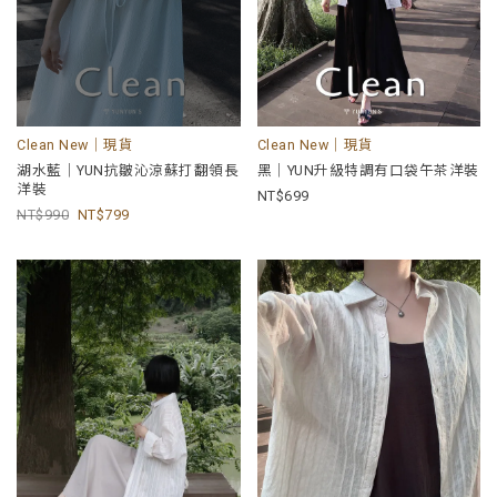
Clean New｜現貨
Clean New｜現貨
湖水藍｜YUN抗皺沁涼蘇打翻領長
黑｜YUN升級特調有口袋午茶洋裝
洋裝
699
990
799