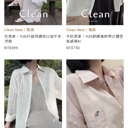
Clean New｜現貨
Clean New｜現貨
灰燕麥｜YUN升級特調有口袋午茶
牛奶燕麥｜YUN舒適後綁帶立體空
洋裝
氣感襯衫
699
750