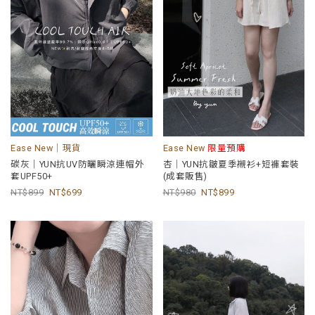
Ease New｜現貨
Ease New
限量預購
碳灰｜YUN抗UV防曬瞬涼連帽外
杏｜YUN抗皺夏季襯衫+短褲套裝
套UPF50+
(成套販售)
899
699
980
899