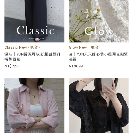
Classic New - 現貨 -
Glow New｜現貨
深灰｜YUN臀寬可以!抗皺舒適打
杏｜YUN天天好心情小雛菊後鬆緊
摺線西褲
長裙
720
699