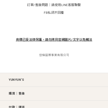
訂單/售後問題│請使用LINE客服聯繫
FB私訊不回覆
商標已受法律保護，請勿拷貝官網圖片/文字以免觸法
YUNYUN'S
購買│售後
付款│運送