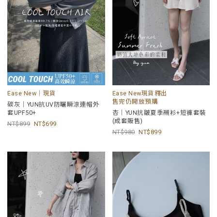
Ease New｜現貨
Ease New現貨釋出
售完仍開放預購
碳灰｜YUN抗UV防曬瞬涼連帽外
套UPF50+
杏｜YUN抗皺夏季襯衫+短褲套裝
(成套販售)
899
699
980
899