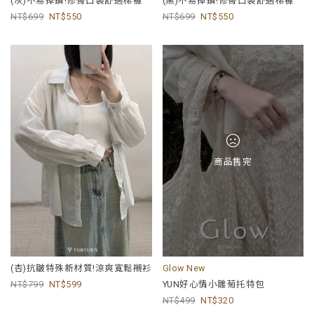
(灰)不易掉鑽!修臀口袋舒適棉褲
(黑)不易掉鑽!修臀口袋舒適棉褲
699
550
699
550
商品售完
(杏)抗皺特殊新材質!涼爽寬鬆襯衫
Glow New
799
599
YUN好心情小雛菊托特包
499
320