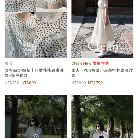
現貨
Clean New
限量預購
(2色)固定胸墊｜可愛熊熊親膚睡
柔杏｜YUN抗皺沁涼蘇打翻領長洋
衣+短褲套裝
裝
820
699
990
799