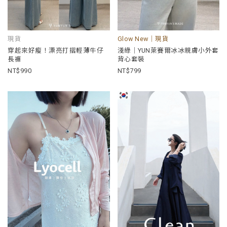
現貨
Glow New｜現貨
穿起來好瘦！漂亮打摺輕薄牛仔
淺綠｜YUN萊賽爾冰冰親膚小外套
長褲
背心套裝
990
799