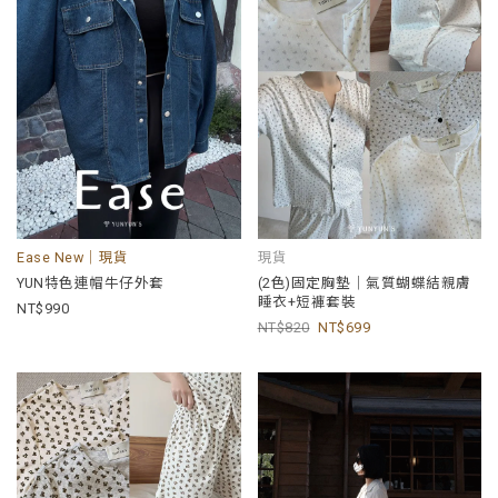
Ease New｜現貨
現貨
YUN特色連帽牛仔外套
(2色)固定胸墊｜氣質蝴蝶結親膚
睡衣+短褲套裝
990
820
699