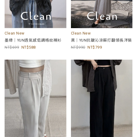
Clean New
Clean New
墨綠｜YUN透氣感低調格紋襯衫
黑｜YUN抗皺沁涼蘇打翻領長洋裝
699
588
990
799