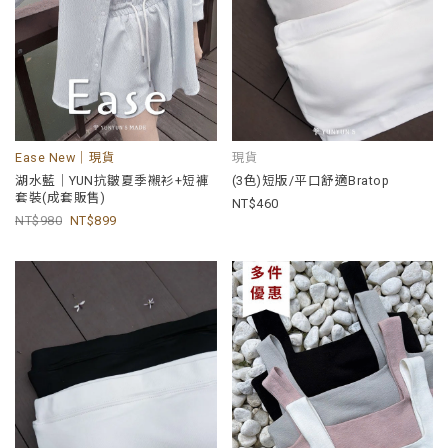
Ease New｜現貨
現貨
湖水藍｜YUN抗皺夏季襯衫+短褲
(3色)短版/平口舒適Bratop
套裝(成套販售)
460
980
899