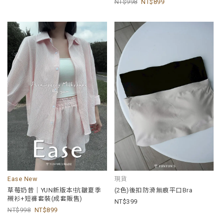
998
899
Ease New
現貨
草莓奶昔｜YUN新版本!抗皺夏季
(2色)後扣防滑無痕平口Bra
襯衫+短褲套裝(成套販售)
399
998
899