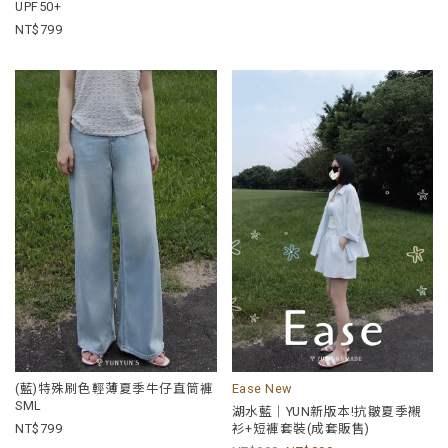
UPF50+
799
(藍)特殊刷色輕薄夏季牛仔直筒褲
Ease New
SML
湖水藍｜YUN新版本!抗皺夏季襯
799
衫+短褲套裝(成套販售)