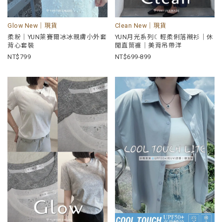
Glow New｜現貨
Clean New｜現貨
柔粉｜YUN萊賽爾冰冰親膚小外套
YUN月光系列☾輕柔俐落襯衫｜休
背心套裝
閒直筒褲｜美背吊帶洋
799
699-899