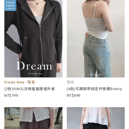
Dream New - 現貨 -
現貨
(2色)YUN沁涼棉瘦瘦連帽外套
(4色)可調肩帶固定杯親膚Bratop
799
499