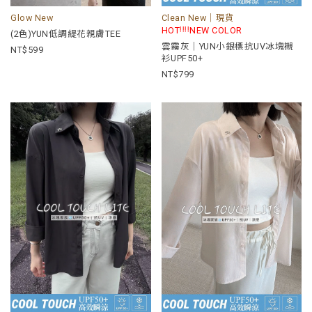
Glow New
Clean New｜現貨
ᵎᵎᵎᵎ
HOT
NEW COLOR
(2色)YUN低調緹花親膚TEE
雲霧灰｜YUN小銀標抗UV冰塊襯
599
衫UPF50+
799