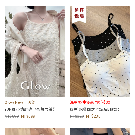
Glow New｜現貨
混款多件優惠再折-$30
YUN好心情舒適小雛菊吊帶洋
(3色)親膚固定杯點點Bratop
899
699
320
230