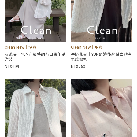
Clean New｜現貨
Clean New｜現貨
灰燕麥｜YUN升級特調有口袋午茶
牛奶燕麥｜YUN舒適後綁帶立體空
洋裝
氣感襯衫
699
750