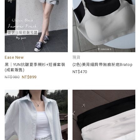
Ease New
現貨
黑｜YUN抗皺夏季襯衫+短褲套裝
(2色)美背細肩帶無痕粉底Bratop
(成套販售)
470
980
899