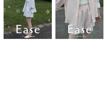
Ease New
限量預購
Ease New
湖水藍｜YUN新版本!抗皺夏季襯
草莓奶昔｜YUN新版本!抗皺夏季
衫+短褲套裝(成套販售)
襯衫+短褲套裝(成套販售)
998
899
998
899