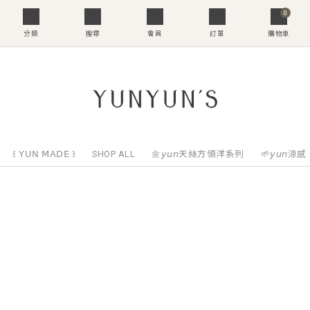
0
分類
搜尋
會員
訂單
購物車
꒰ 𝖸𝖴𝖭 𝖬𝖠𝖣𝖤 ꒱
SHOP ALL
🌼𝘺𝘶𝘯天絲方領洋系列
🌱𝘺𝘶𝘯