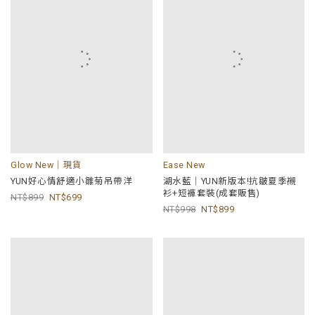
Glow New｜現貨
Ease New
YUN好心情舒適小雛菊吊帶洋
湖水藍｜YUN新版本!抗皺夏季襯
衫+短褲套裝(成套販售)
899
699
998
899