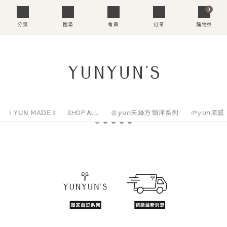
0
分類
搜尋
會員
訂單
購物車
꒰ 𝖸𝖴𝖭 𝖬𝖠𝖣𝖤 ꒱
SHOP ALL
🌼𝘺𝘶𝘯天絲方領洋系列
🌱𝘺𝘶𝘯