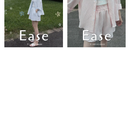
Ease New
限量預購
Ease New
湖水藍｜YUN新版本!抗皺夏季襯
草莓奶昔｜YUN新版本!抗皺夏季
衫+短褲套裝(成套販售)
襯衫+短褲套裝(成套販售)
998
899
998
899