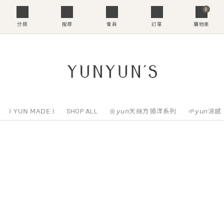
0
分類
搜尋
會員
訂單
購物車
꒰ 𝖸𝖴𝖭 𝖬𝖠𝖣𝖤 ꒱
SHOP ALL
🌼𝘺𝘶𝘯天絲方領洋系列
🌱𝘺𝘶𝘯