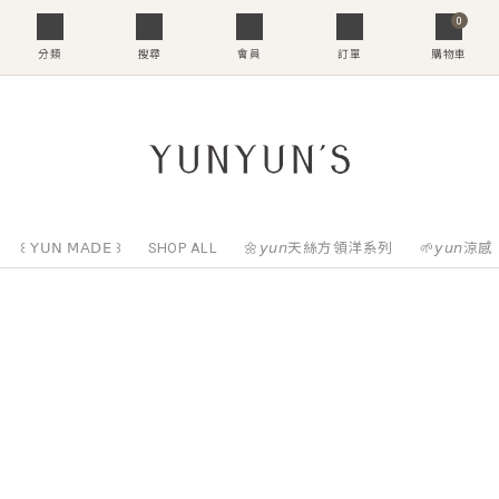
0
分類
搜尋
會員
訂單
購物車
꒰ 𝖸𝖴𝖭 𝖬𝖠𝖣𝖤 ꒱
SHOP ALL
🌼𝘺𝘶𝘯天絲方領洋系列
🌱𝘺𝘶𝘯