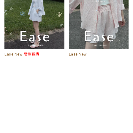
Ease New
限量預購
Ease New
湖水藍｜YUN新版本!抗皺夏季襯
草莓奶昔｜YUN新版本!抗皺夏季
衫+短褲套裝(成套販售)
襯衫+短褲套裝(成套販售)
998
899
998
899