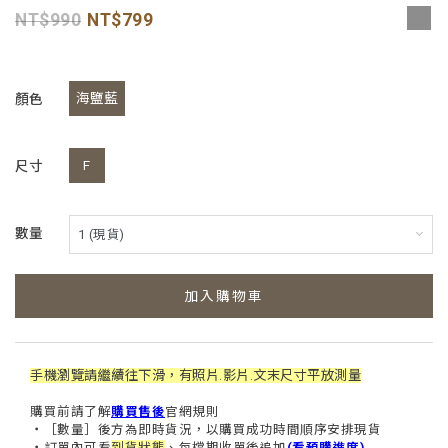
990
799
海鹽藍
顏色
F
尺寸
數量
加入購物車
手機瀏覽請繼續往下滑，有照片.影片.文末尺寸平放測量
購買前請了解
購買售後
官網規則
・［
數量］後方為即時貨況，以購買成功時間順序安排現貨
・
訂單內可看
到貨狀態
、每檔期收單後追加
(看預購進度)