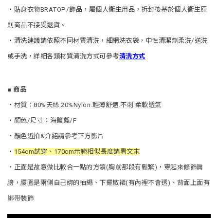
・
貼身衣物BRATOP/飾品，屬個人衛生用品，拆封後基於個人衛生原
則商品不接受退貨。
・清洗建議請依照不同材質清洗，
細網洗衣袋，中性清潔劑柔洗/送洗
或手洗，詳細各類材質清洗方式可參考
清洗方式
■
商品
・材質
：80%天絲.20%Nylon.輕薄舒適.不刺.柔軟透氣
・
顏色/尺寸：海鹽藍/F
・
顏色近拍&介紹請參考下方影片
・
154cm試穿、170cm示範相似長度請看文末
・正面是故意做比較合一點的方領(胸前那段有鬆緊)，穿起來修飾肩
膀，腰圍是兩側自己綁的抽繩、下擺散裙(有內裡不會透)、背面上面有
綁帶裝飾