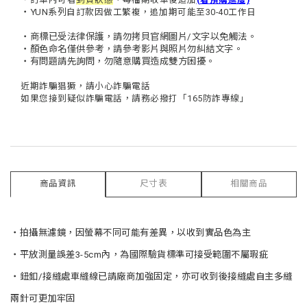
・YUN系列
自訂款因做工繁複，追加期可能至30-40工作日
・商標已受法律保護，請勿拷貝官網圖片/文字以免觸法。
・顏色命名僅供參考，請參考影片與照片勿糾結文字。
・有問題請先詢問，勿隨意購買造成雙方困擾。
近期詐騙猖獗，請小心詐騙電話
如果您接到疑似詐騙電話，請務必撥打「165防詐專線」
*
商品資訊
尺寸表
相關商品
・拍攝無濾鏡，因螢幕不同可能有差異，以收到實品色為主
・平放測量誤差3-5cm內，為國際驗貨標準可接受範圍不屬瑕疵
・鈕釦/
接縫處車縫線已請廠商加強固定，亦可收到後接縫處自主多縫
兩針可更加牢固