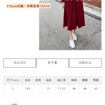
商品資訊
尺寸表
相關商品
尺寸(cm)
全長
肩寬
袖長
袖口寬
胸寬
腰圍
臀圍
F
120
-
21
17-22
48
48
60