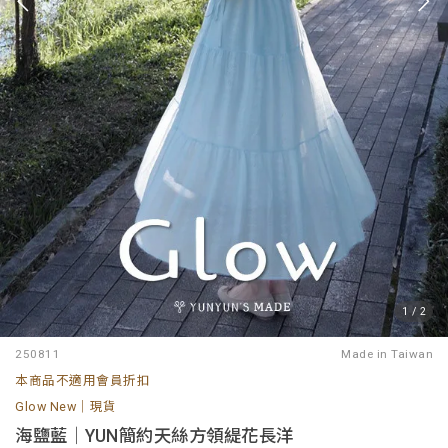
1
/
2
250811
Made in Taiwan
本商品不適用會員折扣
Glow New｜現貨
海鹽藍｜YUN簡約天絲方領緹花長洋