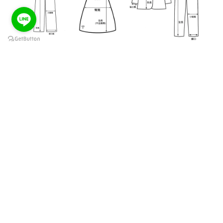
商品資訊
尺寸表
相關商品
海鹽藍｜YUN簡約天
絲方領緹花長洋
990
799